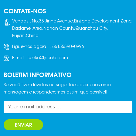
as montadas em
CONTATE-NOS
caminhões, as
portáteis e as
Vendas : No.33,Jinhe Avenue,Binjiang Development Zone,
estacionárias. As
Daxiamei Area,Nanan County,Quanzhou City,
betoneiras montadas
Fujian,China
em caminhões são
Ligue-nos agora :
+8615559090996
normalmente usadas
em grandes projetos
E-mail :
senko@fjsenko.com
de construção,
enquanto as
BOLETIM INFORMATIVO
portáteis são mais
comuns em projetos
Se você tiver dúvidas ou sugestões, deixe-nos uma
de pequeno a médio
mensagem e responderemos assim que possível!
porte. As betoneiras
estacionárias são
normalmente usadas
para aplicações de
ENVIAR
concreto pré-
moldado ou grandes