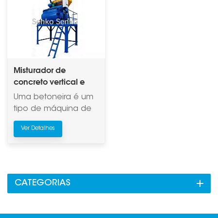
Misturador de
concreto vertical e
planetário para
Uma betoneira é um
blocos de tijolo
tipo de máquina de
construção usada
Ver Detalhes
para misturar
cimento, água e
agregados (como
brita ou areia) para
produzir concreto
CATEGORIAS
para construção. As
betoneiras vêm em
vários tipos, incluindo