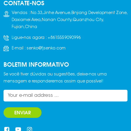
CONTATE-NOS
uma operação suave e
então colocada em um
um posicionamento
tanque de água e
Vendas : No.33,Jinhe Avenue,Binjiang Development Zone,
preciso.
completamente imersa.
Daxiamei Area,Nanan County,Quanzhou City,
Fujian,China
Ligue-nos agora :
+8615559090996
E-mail :
senko@fjsenko.com
BOLETIM INFORMATIVO
Se você tiver dúvidas ou sugestões, deixe-nos uma
mensagem e responderemos assim que possível!
ENVIAR