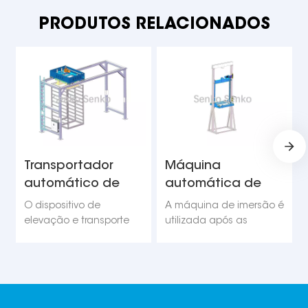
PRODUTOS RELACIONADOS
Transportador
Máquina
automático de
automática de
estantes de aço
imersão de
O dispositivo de
A máquina de imersão é
para tijolos
tijolos/blocos
elevação e transporte
utilizada após as
totalmente automático
máquinas de
utiliza cilindros e motores
empilhamento de tijolos
em conjunto com um
terem empilhado e
controle de conversor de
amontoado os tijolos.
frequência, garantindo
Toda a pilha de tijolos é