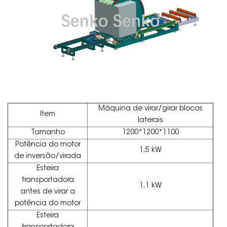
Máquina de virar/girar blocos
Item
laterais
Tamanho
1200*1200*1100
Potência do motor
1,5 kW
de inversão/virada
Esteira
transportadora
1,1 kW
antes de virar a
potência do motor
Esteira