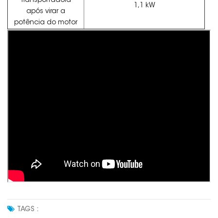
transportadora
1,1 kW
após virar a
potência do motor
TAGS :