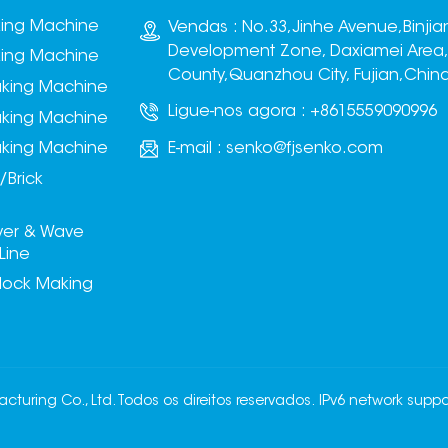
king Machine
Vendas : No.33,Jinhe Avenue,Binjia
Development Zone, Daxiamei Area
king Machine
County,Quanzhou City, Fujian,Chin
aking Machine
Ligue-nos agora :
+8615559090996
aking Machine
E-mail :
senko@fjsenko.com
aking Machine
/Brick
ver & Wave
Line
lock Making
uring Co., Ltd. Todos os direitos reservados.
IPv6 network suppo