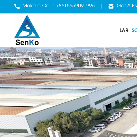
Make a Call :
+8615559090996
Get A Es
LAR
S