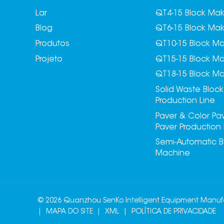
Lar
QT4-15 Block Ma
Blog
QT6-15 Block Ma
Produtos
QT10-15 Block M
Projeto
QT15-15 Block M
QT18-15 Block M
Solid Waste Block
Production Line
Paver & Color Pa
Paver Production 
Semi-Automatic B
Machine
© 2026 Quanzhou SenKo Intelligent Equipment Manufact
|
MAPA DO SITE
|
XML
|
POLÍTICA DE PRIVACIDADE