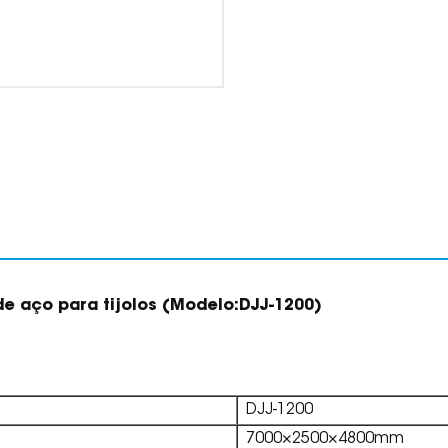
e aço para tijolos
(Modelo:
DJJ-1200
)
DJJ-1200
7000×2500×4800mm