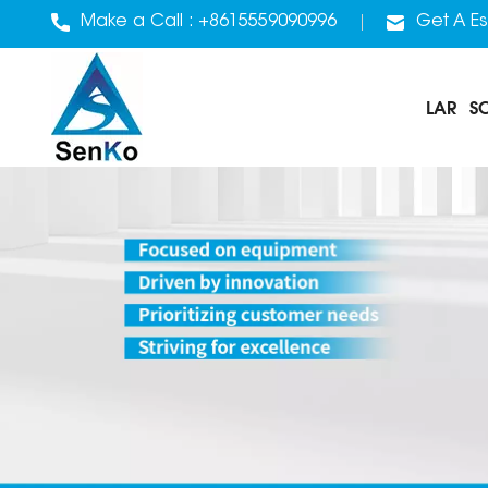
Make a Call :
+8615559090996
Get A Es
LAR
S