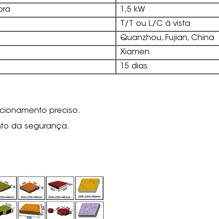
ora
1,5 kW
T/T ou L/C à vista
Quanzhou, Fujian, China
Xiamen
15 dias
icionamento preciso.
to da segurança.