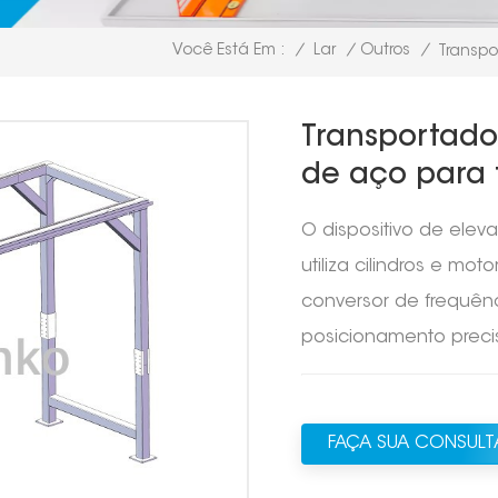
/
Lar
/
Outros
/
Você Está Em :
Transpo
Transportado
de aço para t
O dispositivo de elev
utiliza cilindros e m
conversor de frequên
posicionamento preci
FAÇA SUA CONSUL