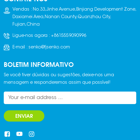
empilhadeira. Isso
Vendas : No.33,Jinhe Avenue,Binjiang Development Zone,
elimina a
Daxiamei Area,Nanan County,Quanzhou City,
necessidade de giro
Fujian,China
manual, economiza
Ligue-nos agora :
+8615559090996
mão de obra, evita
acidentes e protege
E-mail :
senko@fjsenko.com
os blocos contra
danos.
BOLETIM INFORMATIVO
Se você tiver dúvidas ou sugestões, deixe-nos uma
mensagem e responderemos assim que possível!
ENVIAR