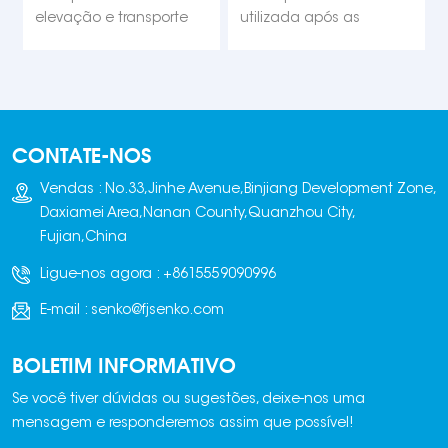
para tijolos
tijolos/blocos
elevação e transporte
utilizada após as
totalmente automático
máquinas de
utiliza cilindros e motores
empilhamento de tijolos
em conjunto com um
terem empilhado e
controle de conversor de
amontoado os tijolos.
frequência, garantindo
Toda a pilha de tijolos é
CONTATE-NOS
uma operação suave e
então colocada em um
um posicionamento
tanque de água e
Vendas : No.33,Jinhe Avenue,Binjiang Development Zone,
preciso.
completamente imersa.
Daxiamei Area,Nanan County,Quanzhou City,
Fujian,China
Ligue-nos agora :
+8615559090996
E-mail :
senko@fjsenko.com
BOLETIM INFORMATIVO
Se você tiver dúvidas ou sugestões, deixe-nos uma
mensagem e responderemos assim que possível!