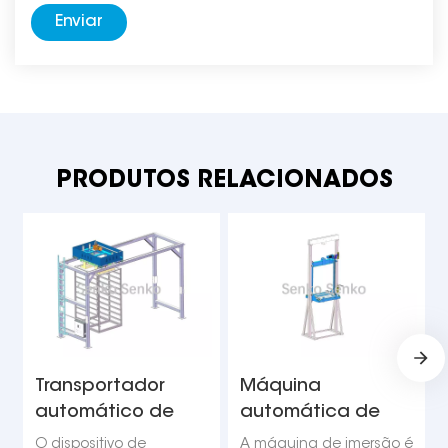
Enviar
PRODUTOS RELACIONADOS
Transportador
Máquina
automático de
automática de
estantes de aço
imersão de
O dispositivo de
A máquina de imersão é