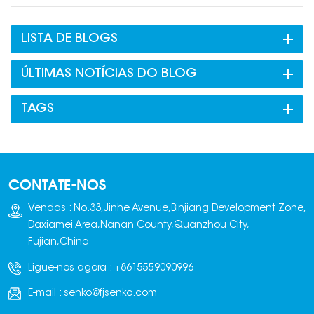
ferramenta de relatórios para produtores de madeira; ela
está mudando fundamentalmente o que esses produtores
LISTA DE BLOGS
compram de você. o fornecedor de linha de blocos de
concreto. Eis como funciona a Avaliação do Ciclo de Vida
ÚLTIMAS NOTÍCIAS DO BLOG
(ACV) para produtos de concreto e por que suas máquinas
agora são uma variável fundamental na equação
TAGS
ambiental. O que é a Análise do Ciclo de Vida (ACV) para
Alvenaria de Concreto? A Avaliação do Ciclo de Vida (ACV)
avalia o impacto ambiental de um bloco de concreto "do
berço ao túmulo". De acordo com normas como a ISO
CONTATE-NOS
14040/14044, ela divide a vida útil do bloco em cinco
etapas: 1. A1-A3 (Etapa de Produção): Fornecimento de
Vendas : No.33,Jinhe Avenue,Binjiang Development Zone,
matéria-prima (cimento, agregados) e transporte para a
Daxiamei Area,Nanan County,Quanzhou City,
fábrica, além da fabricação de blocos.2. A4-A5 (Fase de
Fujian,China
Construção): Transporte até o local e instalação.3. B1-B7
(Estágio de Utilização): A vida útil operacional do edifício
Ligue-nos agora :
+8615559090996
(ex.: efeitos da massa térmica).4. C1-C4 (Fim da Vida Útil):
E-mail :
senko@fjsenko.com
Demolição e esmagamento.5. D (Benefícios): Potencial para