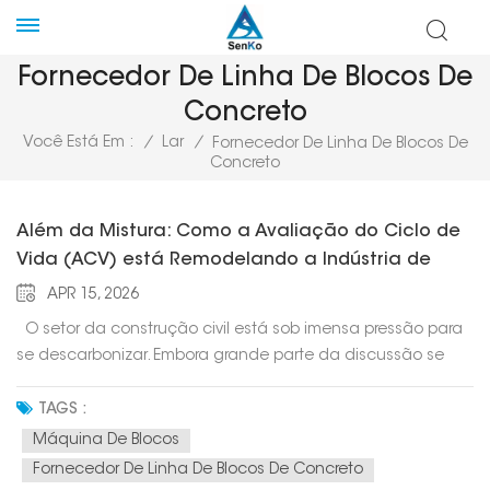
Fornecedor De Linha De Blocos De
Concreto
Você Está Em :
/
Lar
/
Fornecedor De Linha De Blocos De
Concreto
Além da Mistura: Como a Avaliação do Ciclo de
Vida (ACV) está Remodelando a Indústria de
Blocos de Concreto
APR 15, 2026
O setor da construção civil está sob imensa pressão para
se descarbonizar. Embora grande parte da discussão se
concentre em arranha-céus e aço, o humilde bloco de
concreto — o pilar da alvenaria moderna — está passando
TAGS :
por uma revolução silenciosa. Para medir a verdadeira
Máquina De Blocos
sustentabilidade, o setor está recorrendo à Avaliação do
Fornecedor De Linha De Blocos De Concreto
Ciclo de Vida (ACV). Mas a ACV não é apenas uma